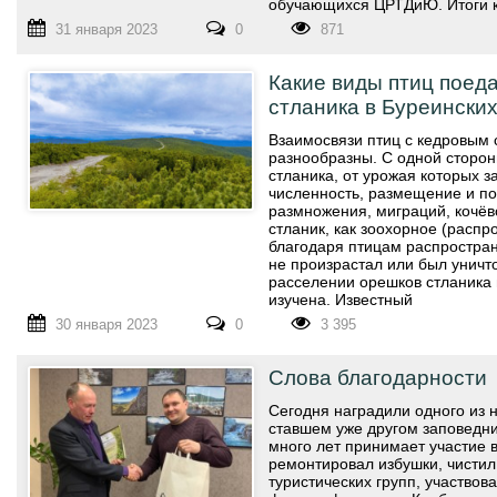
обучающихся ЦРТДиЮ. Итоги к
31 января 2023
0
871
Какие виды птиц поед
стланика в Буреинских
Взаимосвязи птиц с кедровым 
разнообразны. С одной сторон
стланика, от урожая которых з
численность, размещение и по
размножения, миграций, кочёво
стланик, как зоохорное (расп
благодаря птицам распростран
не произрастал или был уничто
расселении орешков стланика 
изучена. Известный
30 января 2023
0
3 395
Слова благодарности
Сегодня наградили одного из 
ставшем уже другом заповедн
много лет принимает участие 
ремонтировал избушки, чистил
туристических групп, участвова