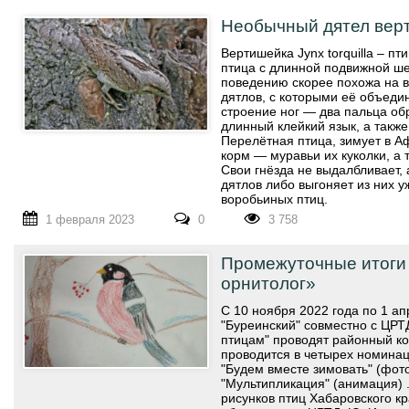
Необычный дятел вер
Вертишейка Jynx torquilla – п
птица с длинной подвижной ше
поведению скорее похожа на в
дятлов, с которыми её объеди
строение ног — два пальца об
длинный клейкий язык, а такж
Перелётная птица, зимует в А
корм — муравьи их куколки, а 
Свои гнёзда не выдалбливает,
дятлов либо выгоняет из них у
воробьиных птиц.
1 февраля 2023
0
3 758
Промежуточные итоги
орнитолог»
С 10 ноября 2022 года по 1 ап
"Буреинский" совместно с ЦРТ
птицам" проводят районный ко
проводится в четырех номинац
"Будем вместе зимовать" (фото)
"Мультипликация" (анимация) .
рисунков птиц Хабаровского 