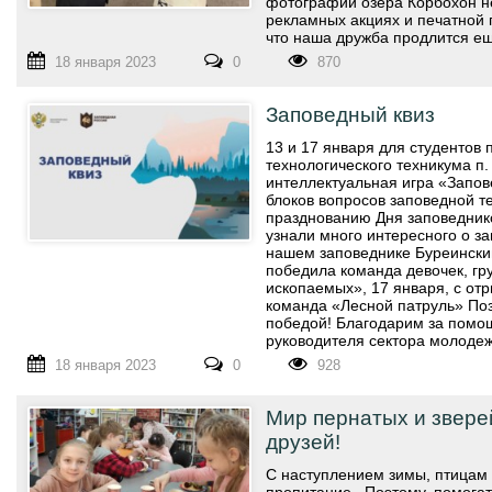
фотографии озера Корбохон н
рекламных акциях и печатной 
что наша дружба продлится ещ
18 января 2023
0
870
Заповедный квиз
13 и 17 января для студентов 
технологического техникума п
интеллектуальная игра «Запов
блоков вопросов заповедной т
празднованию Дня заповеднико
узнали много интересного о з
нашем заповеднике Буреинский
победила команда девочек, г
ископаемых», 17 января, с от
команда «Лесной патруль» По
победой! Благодарим за помощ
руководителя сектора молоде
18 января 2023
0
928
Мир пернатых и звере
друзей!
С наступлением зимы, птицам 