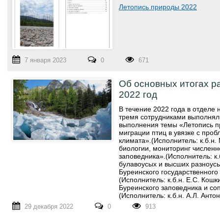
Летопись природы 2022
7 января 2023
0
671
Об основных итогах р
2022 год
В течение 2022 года в отделе 
тремя сотрудниками выполнял
выполнения темы «Летопись п
миграции птиц в увязке с про
климата».(Исполнитель: к.б.н.
биологии, мониторинг численн
заповедника».(Исполнитель: к
булавоусых и высших разноус
Буреинского государственного
(Исполнитель: к.б.н. Е.С. Кош
Буреинского заповедника и со
(Исполнитель: к.б.н. А.Л. Антон
29 декабря 2022
0
913