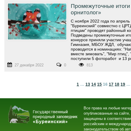
Промежуточные итоги
орнитолог»
С ноября 2022 года по апрель
"Буреинский" совместно с ЦРТ
птицам" проводят районный ко
Подведены промежуточные итоги
конкурсе приняли участие уч
Гимназия, МБОУ ЖДЛ, обуча
проводится в номинациях: "На
вместе зимовать", "Мир птиц",
поступили 5 фоторабот и 13 р
27 декабря 2022
0
813
1
…
13
14
15
16
17
18
19
…
Все права на любые мате
опубликованные на сайте,
защищены в соответствии
российским и междунаро
законодательством об ав