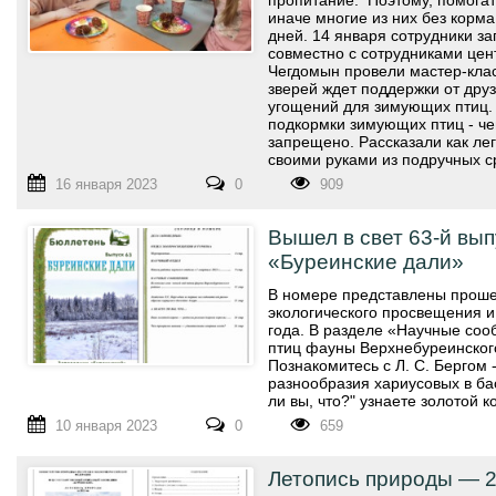
пропитание. Поэтому, помога
иначе многие из них без корм
дней. 14 января сотрудники з
совместно с сотрудниками цен
Чегдомын провели мастер-кла
зверей ждет поддержки от дру
угощений для зимующих птиц.
подкормки зимующих птиц - че
запрещено. Рассказали как лег
своими руками из подручных с
16 января 2023
0
909
Вышел в свет 63-й вы
«Буреинские дали»
В номере представлены прош
экологического просвещения и
года. В разделе «Научные соо
птиц фауны Верхнебуреинского
Познакомитесь с Л. С. Бергом
разнообразия хариусовых в ба
ли вы, что?" узнаете золотой к
10 января 2023
0
659
Летопись природы — 