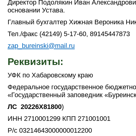
Директор Подолякин Иван Александрови
основании Устава.
Главный бухгалтер Хижная Вероника Ни
Тел./факс (42149) 5-17-60, 89145447873
zap_bureinski@mail.ru
Реквизиты:
УФК по Хабаровскому краю
Федеральное государственное бюджетно
«Государственный заповедник «Буреинс
ЛС 20226
X
81800
)
ИНН 2710001299 КПП 271001001
Р/с 03214643000000012200