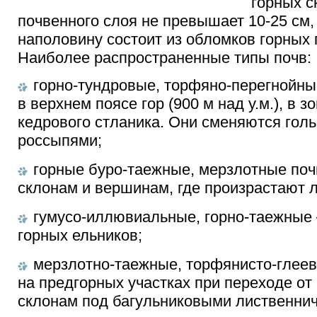
горных с
почвенного слоя не превышает 10-25 см,
наполовину состоит из обломков горных 
Наиболее распространенные типы почв:
горно-тундровые, торфяно-перегнойн
в верхнем поясе гор (900 м над у.м.), в 
кедрового стланика. Они сменяются гол
россыпями;
горные буро-таежные, мерзлотные поч
склонам и вершинам, где произрастают 
гумусо-иллювиальные, горно-таежные 
горных ельников;
мерзлотно-таежные, торфянисто-глеев
на предгорных участках при переходе от
склонам под багульниковыми лиственни