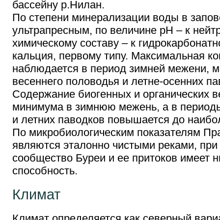
бассейну р.Нилан.
По степени минерализации воды в запов
ультрапресным, по величине рН – к нейт
химическому составу – к гидрокарбонатн
кальция, первому типу. Максимальная к
наблюдается в период зимней межени, м
весеннего половодья и летне-осенних па
Содержание биогенных и органических в
минимума в зимнюю межень, а в период
и летних паводков повышается до наибо
По микробиологическим показателям Пр
являются эталонно чистыми реками, при 
сообщество Буреи и ее притоков имеет
способность.
Климат
Климат определяется как северный вариа