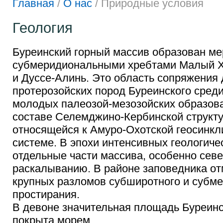
Главная
/
О нас
/
Природные условия
Геология
Буреинский горный массив образован м
субмеридиональными хребтами Малый Хи
и Дуссе-Алинь. Это область сопряжения 
протерозойских пород Буреинского сред
молодых палеозой-мезозойских образов
составе Селемджино-Кербинской структ
относящейся к Амуро-Охотской геосинкл
системе. В эпохи интенсивных геологич
отдельные части массива, особенно сев
раскалыванию. В районе заповедника от
крупных разломов субширотного и субм
простирания.
В девоне значительная площадь Буреин
покрыта морем.