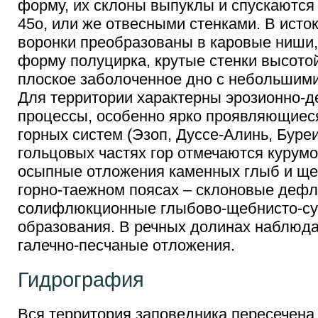
форму, их склоны выпуклы и спускаются 
45о, или же отвесными стенками. В ист
воронки преобразованы в каровые ниши
форму полуцирка, крутые стенки высотой
плоское заболоченное дно с небольшими
Для территории характерны эрозионно-
процессы, особенно ярко проявляющиес
горных систем (Эзоп, Дуссе-Алинь, Буреи
гольцовых частях гор отмечаются курум
осыпные отложения каменных глыб и ще
горно-таежном поясах – склоновые деф
солифлюкционные глыбово-щебнисто-су
образования. В речных долинах наблюда
галечно-песчаные отложения.
Гидрография
Вся территория заповедника пересечен