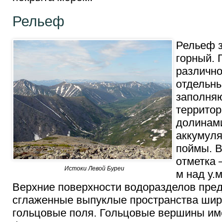
Рельеф
Рельеф з
горный. 
различно
отдельны
заполня
территор
долинами
аккумуля
поймы. 
отметка 
Истоки Левой Буреи
м над у.м
Верхние поверхности водоразделов пре
сглаженные выпуклые пространства шири
гольцовые поля. Гольцовые вершины и