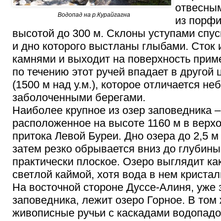
отвесны
Водопад на р.Курайгагна
из порфи
высотой до 300 м. Склоны уступами спус
и дно которого выстланы глыбами. Сток 
камнями и выходит на поверхность прим
по течению этот ручей впадает в другой 
(1500 м над у.м.), которое отличается н
заболоченными берегами.
Наиболее крупное из озер заповедника –
расположенное на высоте 1160 м в верхо
притока Левой Буреи. Дно озера до 2,5 м
затем резко обрывается вниз до глубины
практически плоское. Озеро выглядит ка
светлой каймой, хотя вода в нем кристал
На восточной стороне Дуссе-Алиня, уже
заповедника, лежит озеро Горное. В том
живописные ручьи с каскадами водопадо