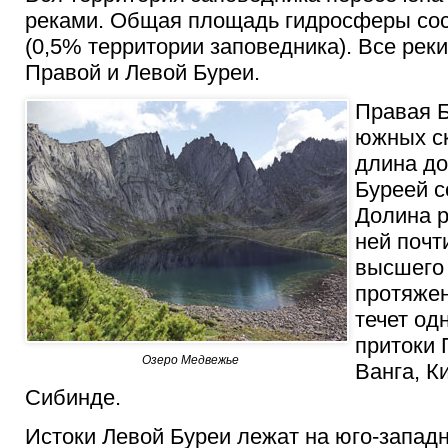
реками. Общая площадь гидросферы сост
(0,5% территории заповедника). Все рек
Правой и Левой Буреи.
Правая Б
южных ск
длина до
Буреей с
Долина р
ней почт
высшего 
протяжен
течет од
притоки 
Озеро Медвежье
Ванга, К
Сибинде.
Истоки Левой Буреи лежат на юго-западн