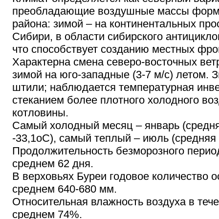
преобладающие воздушные массы форм
района: зимой – на континентальных про
Сибири, в области сибирского антициклон
что способствует созданию местных фро
Характерна смена северо-восточных ветро
зимой на юго-западные (3-7 м/с) летом. 
штили; наблюдается температурная инв
стеканием более плотного холодного во
котловины.
Самый холодный месяц – январь (средн
-33,1оС), самый теплый – июль (средняя
Продолжительность безморозного период
среднем 62 дня.
В верховьях Буреи годовое количество о
среднем 640-680 мм.
Относительная влажность воздуха в тече
среднем 74%.