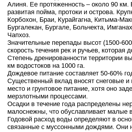
Алиня. Ее протяженность – около 90 км.
развитая пойма, протоки и острова. Круп
Корбохон, Браи, Курайгагна, Китыма-Мак
Бургалекан, Бургале, Больчекта, Имганах
Чапхоз.
Значительные перепады высот (1500-600
скорость течения рек и ручьев, которая до
Степень дренированности территории вы
км водостоков на 1000 га.
Дождевое питание составляет 50-60% год
Существенный вклад вносят снеговые и
место и грунтовое питание, хотя оно за
мерзлотными процессами.
Осадки в течение года распределены не
малоснежны, что обуславливает малые 
Годовой расход воды определяют в осно
связанные с муссонными дождями. Они 