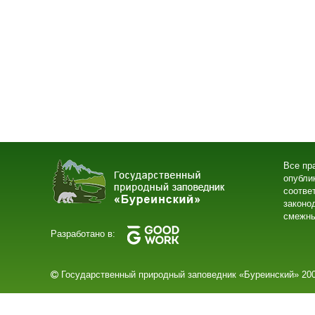
Все пр
опубли
соотве
законо
смежны
Разработано в:
Государственный природный заповедник «Буреинский» 200