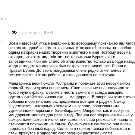
нка
Просмотров: 8 631
Всем известная утка мандаринка по всеобщему признанию являетс
не только одной из самых красивых уток нашей страны, но вообще
одним из красивейших творений животного мира! Поэтому весьма
отрадно, что этот вид обитает на территории Буреинского
заповедника. Причем стало об этом известно только два года назад
когда выводок мандаринки был встречен у слияния рек Левая и
Правая Бурея. До этого мандаринки очень редко отмечались в
летнее время в этом районе, а птенцов никто не встречал.
Мандаринка весит около 700 грамм и поражает взор необычайной
формой тела и ярким оперением. Свое название она получила за
красочную окраску, а также в честь важного и всегда шикарно
одетого китайского чиновника — мандарина. В оперении этих птиче
собраны и оригинально распределены все цвета радуги. Самцы
выделяются шикарным хохолком на голове, образованным
удлиненными перьями и бакенбардами. Оперение, как и все утки,
мандаринки меняют два раза в год. Полная послебрачная линька у
самцов начинается в июне, они заменяют свой роскошный наряд и
становятся похожими на самок. Однако уже к сентябрю они вновь
надевают брачный наряд. Селезни в период линьки собираются в
стаи, прячутся в зарослях околоводной растительности.