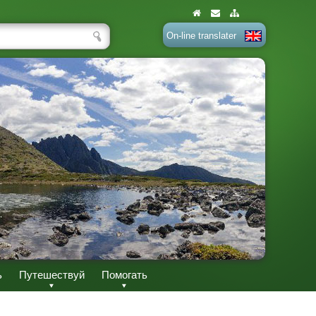
On-line translater
ь
Путешествуй
Помогать