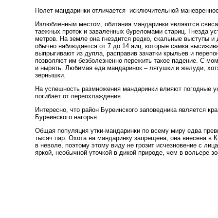
Полет мандаринки отличается исключительной маневреннос
Излюбленным местом, обитания мандаринки являются свис
таежных проток и заваленных буреломами стариц. Гнезда ус
метров. На земле она гнездится редко, скальные выступы и
обычно наблюдается от 7 до 14 яиц, которые самка высижив
выпрыгивают из дупла, расправив зачатки крыльев и перепо
позволяют им безболезненно пережить такое падение. С мо
и нырять. Любимая еда мандаринок – лягушки и желуди, хот
зернышки.
На успешность размножения мандаринки влияют погодные у
погибает от переохлаждения.
Интересно, что район Буреинского заповедника является кр
Буреинского нагорья.
Общая популяция утки-мандаринки по всему миру едва превы
тысяч пар. Охота на мандаринку запрещена, она внесена в 
в неволе, поэтому этому виду не грозит исчезновение с лиц
яркой, необычной уточкой в дикой природе, чем в вольере зо