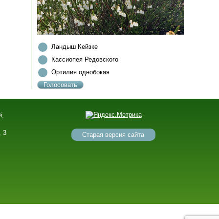
Ландыш Кейзке
Кассиопея Редовского
Ортилия однобокая
й,
,
, 3
Старая версия сайта