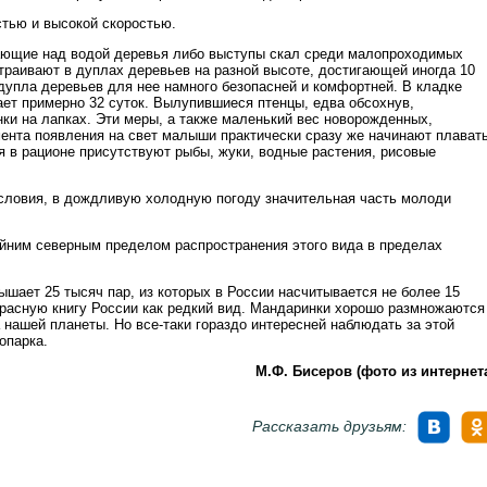
тью и высокой скоростью.
ающие над водой деревья либо выступы скал среди малопроходимых
траивают в дуплах деревьев на разной высоте, достигающей иногда 10
 дупла деревьев для нее намного безопасней и комфортней. В кладке
ает примерно 32 суток. Вылупившиеся птенцы, едва обсохнув,
нки на лапках. Эти меры, а также маленький вес новорожденных,
мента появления на свет малыши практически сразу же начинают плават
я в рационе присутствуют рыбы, жуки, водные растения, рисовые
словия, в дождливую холодную погоду значительная часть молоди
айним северным пределом распространения этого вида в пределах
шает 25 тысяч пар, из которых в России насчитывается не более 15
Красную книгу России как редкий вид. Мандаринки хорошо размножаются
а нашей планеты. Но все-таки гораздо интересней наблюдать за этой
опарка.
М.Ф. Бисеров (фото из интернет
Рассказать друзьям: