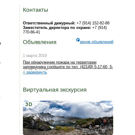
Контакты
Ответственный дежурный:
+7 (914) 152-82-88
Заместитель директора по охране:
+7 (914)
770-86-41
Объявления
архив объявлений
я
1 марта 2019
,
При обнаружении пожара на территории
заповедника сообщите по тел. (42149) 5-17-60, 5-
41-35, 5-44-95
+ развернуть
Виртуальная экскурсия
к