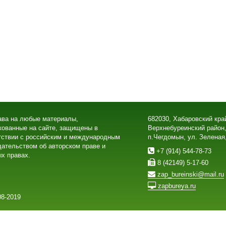
ава на любые материалы,
682030, Хабаровский кра
кованные на сайте, защищены в
Верхнебуреинский район
тствии с российским и международным
п.Чегдомын, ул. Зеленая
дательством об авторском праве и
+7 (914) 544-78-73
х правах.
8 (42149) 5-17-60
zap_bureinski@mail.ru
zapbureya.ru
8-2019