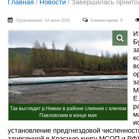
Главная
/
Новости
/
Завершилась орнито
Опубликовано: 14 июня 2016
Комментариев: 0
И
Б
з
к
в
о
з
М
Е
р
Так выглядит р.Ниман в районе слияния с ключом
м
Павловским в конце мая
и
установление предгнездовой численност
занесенной в Красную книгу МСОП и РФ)