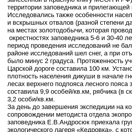
территории заповедника и прилегающей 
Исследовались также особенности насе
и вскрышных отвалов (разной степени д
на местах золотодобычи, которая прово
окрестностях заповедника 5-6 и 30-40 ле
период проведения исследований не бало
районе исследований шел снег, а при от
было минус 2 градуса. Протяженность у
Царской дороге составила 100 км. Устан
плотность населения дикуши в начале гн
лесах верхнего подпояса лесного пояса 
составила 9,9 особей/кв.км, рябчика (в 
3,2 особи/кв.км.
За день до завершения экспедиции на к
сопровождении методиста отдела экопр
заповедника Е.В.Андросюк приехала гру
экологического лагеря «Кедровка», с ко