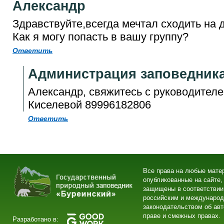
Александр
Здравствуйте,всегда мечтал сходить на 
Как я могу попасть в вашу группу?
Ответить
Администрация заповедник
Александр, свяжитесь с руководител
Киселевой 89996182806
Ответить
Все права на любые мате
опубликованные на сайте,
защищены в соответствии
российским и междунаро
законодательством об ав
праве и смежных правах.
Разработано в: