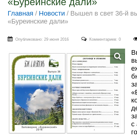
«Буреинские дали»
Главная
/
Новости
/
Вышел в свет 36-й в
«Буреинские дали»
Опубликовано: 29 июня 2016
Комментариев: 0
В
в
е
б
з
«
к
д
з
с
г