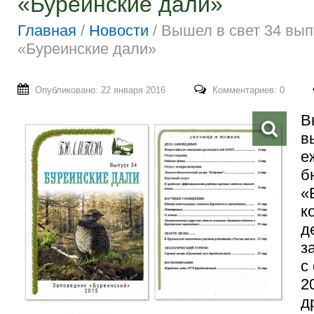
«Буреинские дали»
Главная
/
Новости
/
Вышел в свет 34 вы
«Буреинские дали»
Опубликовано: 22 января 2016
Комментариев: 0
В
в
е
б
«
к
д
з
с
2
д