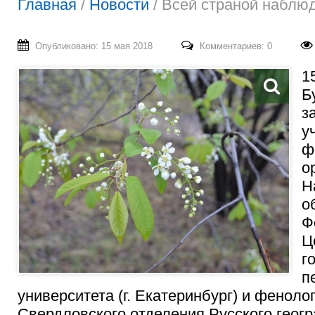
Главная
/
Новости
/
Всей страной наблюд
Опубликовано: 15 мая 2018
Комментариев: 0
1
Б
з
у
ф
о
Н
о
Ф
Ц
г
п
университета (г. Екатеринбург) и феноло
Свердловского отделения Русского геог