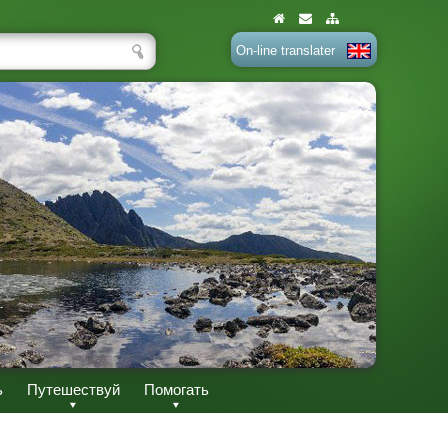
On-line translater
ь
Путешествуй
Помогать