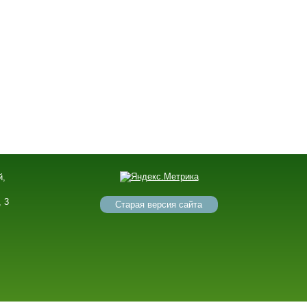
й,
,
, 3
Старая версия сайта