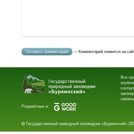
— Комментарий появится на сай
Все пр
опубли
соотве
законо
смежны
Разработано в:
Государственный природный заповедник «Буреинский» 200