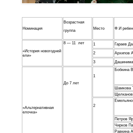
Возрастная
Номинация
Место
Ф.И ребен
группа
8 — 11 лет
1
Гараев Д
«История новогодней
2
Архипов 
ели»
3
Дашинима
Бобкина В
1
До 7 лет
Шамкова 
Щелканов
Емельяно
2
«Альтернативная
елочка»
Петров Я
Чирков П
Равкина 