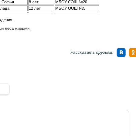
а Софья
8 лет
МБОУ СОШ №20
Влада
12 лет
МБОУ ООШ №5
ждения.
аши леса живыми.
Рассказать друзьям: