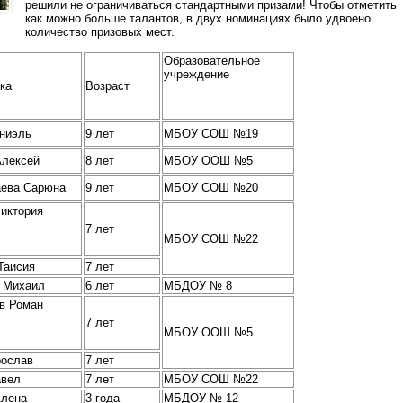
решили не ограничиваться стандартными призами! Чтобы отметить
как можно больше талантов, в двух номинациях было удвоено
количество призовых мест.
Образовательное
учреждение
ка
Возраст
аниэль
9 лет
МБОУ СОШ №19
Алексей
8 лет
МБОУ ООШ №5
ева Сарюна
9 лет
МБОУ СОШ №20
иктория
7 лет
МБОУ СОШ №22
Таисия
7 лет
 Михаил
6 лет
МБДОУ № 8
в Роман
7 лет
МБОУ ООШ №5
рослав
7 лет
авел
7 лет
МБОУ СОШ №22
Алена
3 года
МБДОУ № 12