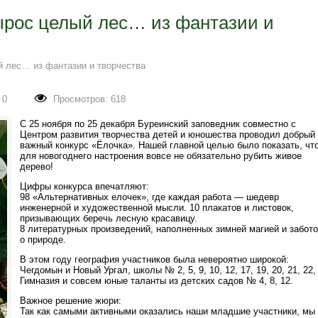
ырос целый лес… из фантазии и
 лес… из фантазии и творчества
 0
Просмотров: 618
С 25 ноября по 25 декабря Буреинский заповедник совместно с
Центром развития творчества детей и юношества проводил добрый
важный конкурс «Ёлочка». Нашей главной целью было показать, чт
для новогоднего настроения вовсе не обязательно рубить живое
дерево!
Цифры конкурса впечатляют:
98 «Альтернативных елочек», где каждая работа — шедевр
инженерной и художественной мысли.
10 плакатов и листовок,
призывающих беречь лесную красавицу.
8 литературных произведений, наполненных зимней магией и забот
о природе.
В этом году география участников была невероятно широкой:
Чегдомын и Новый Ургал, школы № 2, 5, 9, 10, 12, 17, 19, 20, 21, 22,
Гимназия и совсем юные таланты из детских садов № 4, 8, 12.
Важное решение жюри:
Так как самыми активными оказались наши младшие участники, мы