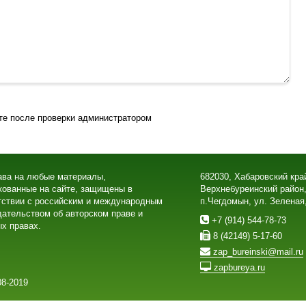
те после проверки администратором
ава на любые материалы,
682030, Хабаровский кра
кованные на сайте, защищены в
Верхнебуреинский район
тствии с российским и международным
п.Чегдомын, ул. Зеленая
дательством об авторском праве и
+7 (914) 544-78-73
х правах.
8 (42149) 5-17-60
zap_bureinski@mail.ru
zapbureya.ru
8-2019