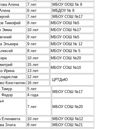
това Алена
7 лет
МБОУ ООШ № 9
Алена
6 лет
МБДОУ № 8
ергей
7 лет
МБОУ СОШ №17
ов Тимофей
8 лет
МБОУ ООШ №5
о Эмма
10 лет
МБОУ СОШ №17
вгений
8 лет
МБОУ ООШ №5
на Эльвира
9 лет
МБОУ ООШ № 12
Алексей
8 лет
МБОУ ООШ № 5
Кира
10 лет
МБОУ СОШ №20
Дмитрий
15 лет
МБОУ СОШ №10
ко Ирина
13 лет
Владислав
12 лет
ЦРТДиЮ
ко Константин
16 лет
в Тимур
5 лет
МБОУ СОШ №17
в Федор
4 года
ья
7 лет
МБОУ СОШ №20
а Елизавета
10 лет
МБОУ ООШ №12
ва Злата
8 лет
МБОУ СОШ №21