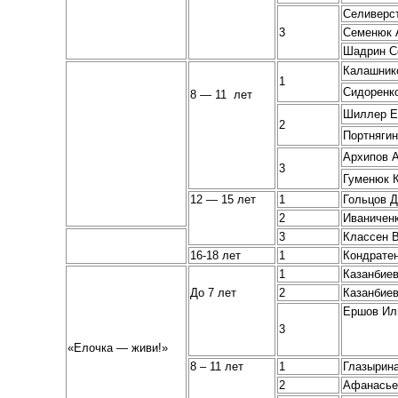
Селиверс
3
Семенюк 
Шадрин С
Калашник
1
Сидоренк
8 — 11 лет
Шиллер Е
2
Портняги
Архипов 
3
Гуменюк 
12 — 15 лет
1
Гольцов 
2
Иваничен
3
Классен 
16-18 лет
1
Кондратен
1
Казанбие
До 7 лет
2
Казанбие
Ершов Ил
3
«Елочка — живи!»
8 – 11 лет
1
Глазырин
2
Афанасье