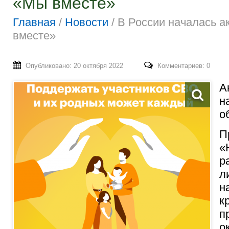
«Мы вместе»
Главная
/
Новости
/
В России началась 
вместе»
Опубликовано: 20 октября 2022
Комментариев: 0
А
н
о
П
«
р
л
н
к
п
о