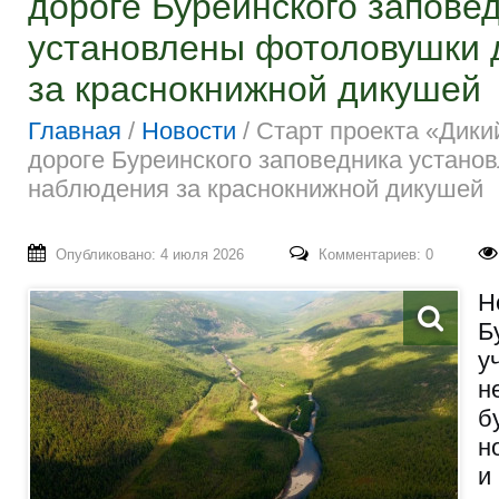
дороге Буреинского запове
установлены фотоловушки 
за краснокнижной дикушей
Главная
/
Новости
/
Старт проекта «Дики
дороге Буреинского заповедника устан
наблюдения за краснокнижной дикушей
Опубликовано: 4 июля 2026
Комментариев: 0
Н
Б
у
н
б
н
и