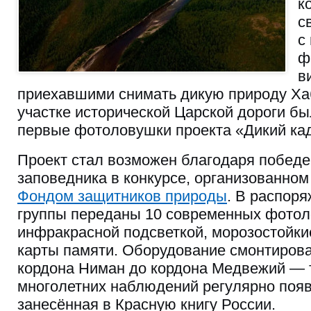
к
с
с
ф
в
приехавшими снимать дикую природу Хаб
участке исторической Царской дороги б
первые фотоловушки проекта «Дикий ка
Проект стал возможен благодаря победе
заповедника в конкурсе, организованном
Фондом защитников природы
. В распор
группы переданы 10 современных фотол
инфракрасной подсветкой, морозостойки
карты памяти. Оборудование смонтирова
кордона Ниман до кордона Медвежий — т
многолетних наблюдений регулярно появ
занесённая в Красную книгу России.