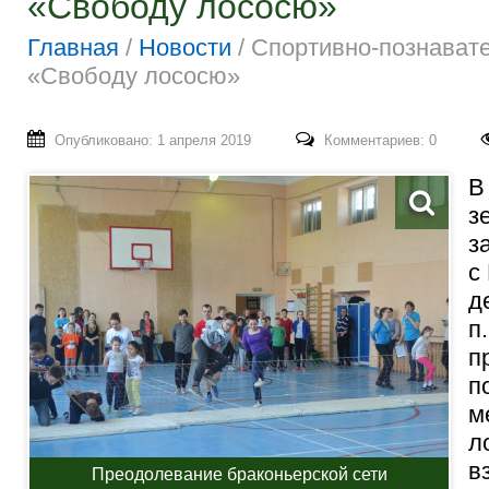
«Свободу лососю»
Главная
/
Новости
/
Спортивно-познават
«Свободу лососю»
Опубликовано: 1 апреля 2019
Комментариев: 0
В
з
з
с
д
п
п
п
м
л
в
Преодолевание браконьерской сети