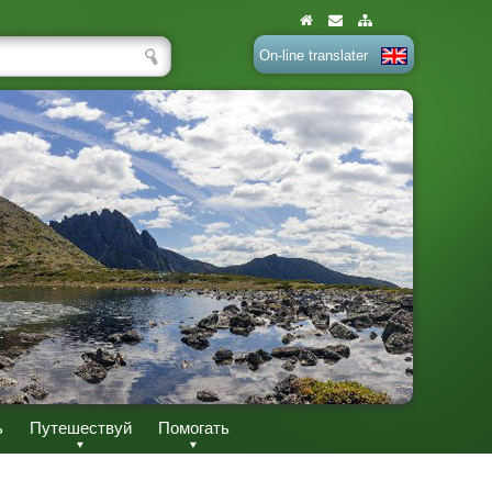
On-line translater
ь
Путешествуй
Помогать