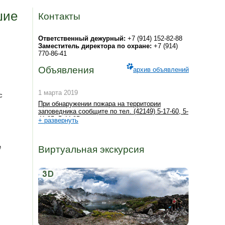
шие
Контакты
Ответственный дежурный:
+7 (914) 152-82-88
Заместитель директора по охране:
+7 (914)
770-86-41
Объявления
архив объявлений
1 марта 2019
с
При обнаружении пожара на территории
заповедника сообщите по тел. (42149) 5-17-60, 5-
41-35, 5-44-95
+ развернуть
е
Виртуальная экскурсия