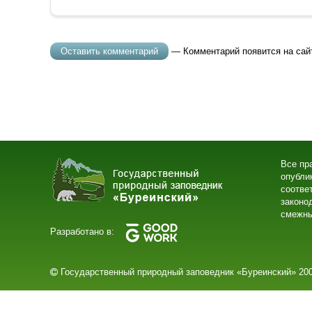
— Комментарий появится на сай
Все пр
опубли
соотве
законо
смежны
Разработано в:
Государственный природный заповедник «Буреинский» 200