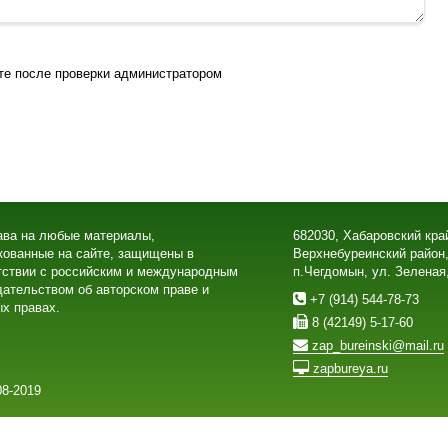
те после проверки администратором
ава на любые материалы,
682030, Хабаровский кра
кованные на сайте, защищены в
Верхнебуреинский район
тствии с российским и международным
п.Чегдомын, ул. Зеленая
дательством об авторском праве и
+7 (914) 544-78-73
х правах.
8 (42149) 5-17-60
zap_bureinski@mail.ru
zapbureya.ru
8-2019