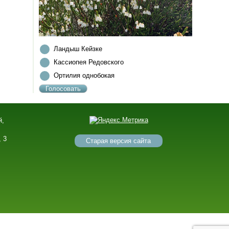
Ландыш Кейзке
Кассиопея Редовского
Ортилия однобокая
й,
,
, 3
Старая версия сайта