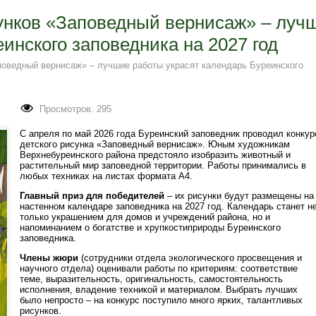
унков «Заповедный вернисаж» – луч
инского заповедника на 2027 год
поведный вернисаж» – лучшие работы украсят календарь Буреинского
Просмотров: 295
С апреля по май 2026 года Буреинский заповедник проводил конкур
детского рисунка «Заповедный вернисаж». Юным художникам
Верхнебуреинского района предстояло изобразить животный и
растительный мир заповедной территории. Работы принимались в
любых техниках на листах формата А4.
Главный приз для победителей
– их рисунки будут размещены на
настенном календаре заповедника на 2027 год. Календарь станет н
только украшением для домов и учреждений района, но и
напоминанием о богатстве и хрупкости
природы Буреинского
заповедника.
Члены жюри
(сотрудники отдела экологического просвещения и
научного отдела) оценивали работы по критериям: соответствие
теме, выразительность, оригинальность, самостоятельность
исполнения, владение техникой и материалом. Выбрать лучших
было непросто – на конкурс поступило много ярких, талантливых
рисунков.