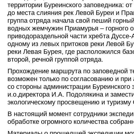
территории Буреинского заповедника: от
до места слияния рек Левой Буреи и Пра
группа отряда начала свой пеший горный
водных жемчужин Приамурья – горного о
приводораздельной части хребта Дуссе-
одному из левых притоков реки Левой Бу
реки Левая Бурея, где расположился баз
второй, речной группой отряда.
Прохождение маршрута по заповедной т
возможен только по согласованию и при
со стороны администрации Буреинского 
и.о.директора И.А. Подолякина и замест
экологическому просвещению и туризму 
В настоящий момент сотрудники экспеди
обработке огромного количества собран
Материалы о прошедшей экспедиции мож