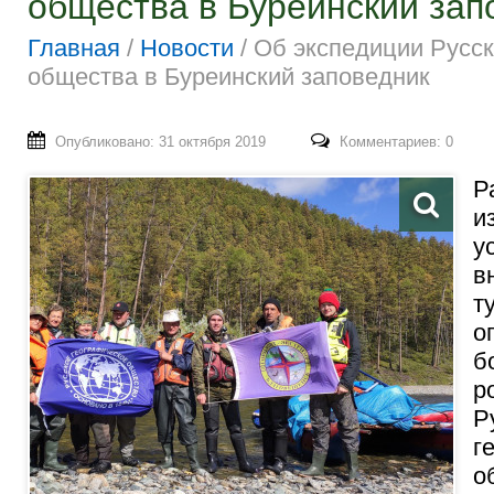
общества в Буреинский зап
Главная
/
Новости
/
Об экспедиции Русск
общества в Буреинский заповедник
Опубликовано: 31 октября 2019
Комментариев: 0
Р
и
у
в
т
о
б
р
Р
г
о