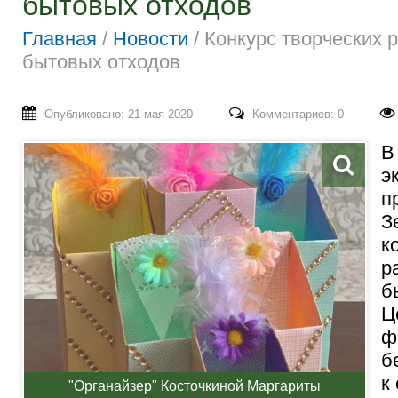
бытовых отходов
Главная
/
Новости
/
Конкурс творческих 
бытовых отходов
Опубликовано: 21 мая 2020
Комментариев: 0
В
э
п
З
к
р
б
Ц
ф
б
к
"Органайзер" Косточкиной Маргариты