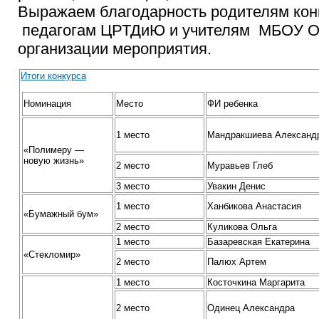
Выражаем благодарность родителям кон
педагогам ЦРТДиЮ и учителям МБОУ 
организации мероприятия.
Итоги конкурса
Номинация
Место
ФИ ребенка
1 место
Мандракшиева Александ
«Полимеру —
новую жизнь»
2 место
Муравьев Глеб
3 место
Увакин Денис
1 место
Ханбикова Анастасия
«Бумажный бум»
2 место
Куликова Ольга
1 место
Базаревская Екатерина
«Стекломир»
2 место
Палюх Артем
1 место
Косточкина Маргарита
2 место
Одинец Александра