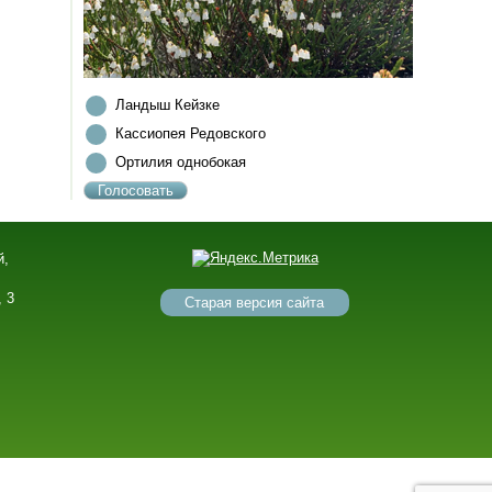
Ландыш Кейзке
Кассиопея Редовского
Ортилия однобокая
й,
,
, 3
Старая версия сайта