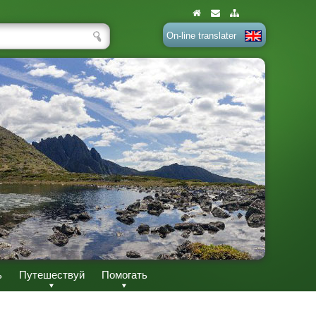
On-line translater
ь
Путешествуй
Помогать