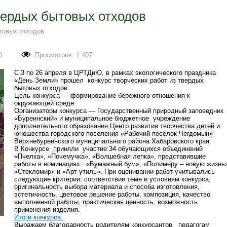
твердых бытовых отходов
ытовых отходов
0
Просмотров: 1 407
С 3 по 26 апреля в ЦРТДиЮ, в рамках экологического праздника
«День Земли» прошел конкурс творческих работ из твердых
бытовых отходов.
Цель конкурса — формирование бережного отношения к
окружающей среде.
Организаторы конкурса — Государственный природный заповедник
«Буреинский» и муниципальное бюджетное учреждение
дополнительного образования Центр развития творчества детей и
юношества городского поселения «Рабочий поселок Чегдомын»
Верхнебуреинского муниципального района Хабаровского края.
В Конкурсе приняли участие 34 обучающихся объединений
«Пчелка», «Почемучка», «Волшебная лепка», представившие
работы в номинациях: «Бумажный бум», «Полимеру – новую жизнь
«Стекломир» и «Арт-утиль».
При оценивании работ учитывались
следующие критерии: соответствие теме и условиям конкурса,
оригинальность выбора материала и способа изготовления,
эстетичность, цветовое решение работы, композиция, качество
выполненной работы, практическая ценность, возможность
применения изделия.
Итоги конкурса.
Выражаем благодарность родителям конкурсантов, педагогам