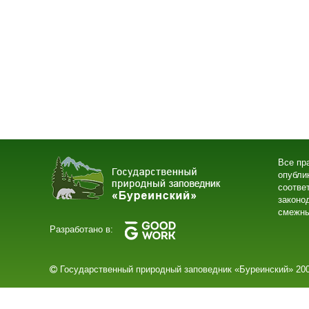
Все пр
опубли
соотве
законо
смежны
Разработано в:
Государственный природный заповедник «Буреинский» 200