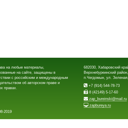
ава на любые материалы,
682030, Хабаровский кра
кованные на сайте, защищены в
Верхнебуреинский район
тствии с российским и международным
п.Чегдомын, ул. Зеленая
дательством об авторском праве и
+7 (914) 544-78-73
х правах.
8 (42149) 5-17-60
zap_bureinski@mail.ru
zapbureya.ru
8-2019