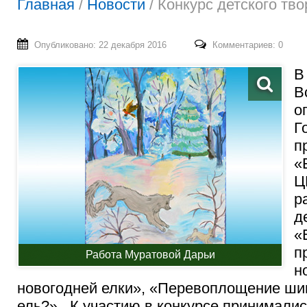
Главная
/
Новости
/
Конкурс детского тв
Опубликовано: 22 декабря 2016
Комментариев: 0
В
В
о
Г
п
«
Ц
р
д
«
п
Работа Муратовой Дарьи
н
новогодней елки», «Перевоплощение ши
ель?». К участию в конкурсе принимали