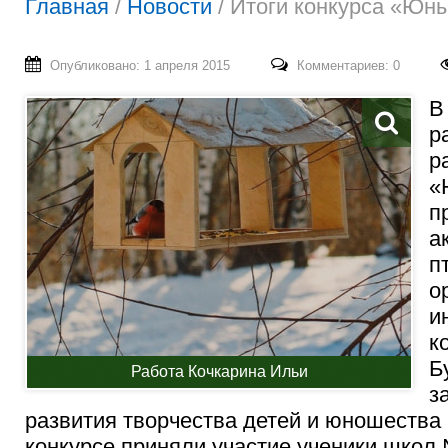
Главная
/
Новости
/
Итоги конкурса «Юны
Опубликовано: 1 апреля 2015
Комментариев: 0
В
р
р
«
п
а
п
о
и
к
Б
Работа Кочкарина Ильи
з
развития творчества детей и юношества
конкурсе приняли участие ученики школ №