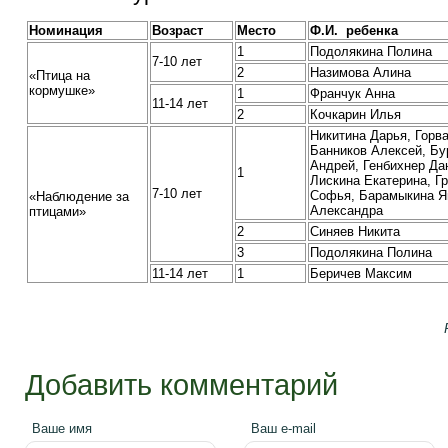
Номинация
Возраст
Место
Ф.И. ребенка
1
Подолякина Полина
7-10 лет
2
Назимова Алина
«Птица на
кормушке»
1
Франчук Анна
11-14 лет
2
Кочкарин Илья
Никитина Дарья, Горв
Банников Алексей, Бу
Андрей, Генбихнер Да
1
Лискина Екатерина, Г
7-10 лет
Софья, Барамыкина Я
«Наблюдение за
Александра
птицами»
2
Синяев Никита
3
Подолякина Полина
11-14 лет
1
Беричев Максим
Добавить комментарий
Ваше имя
Ваш e-mail