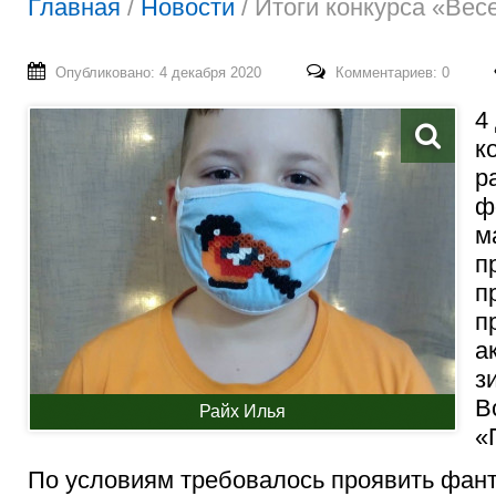
Главная
/
Новости
/
Итоги конкурса «Вес
Опубликовано: 4 декабря 2020
Комментариев: 0
4
к
р
ф
м
п
п
п
а
з
В
Райх Илья
«
По условиям требовалось проявить фант