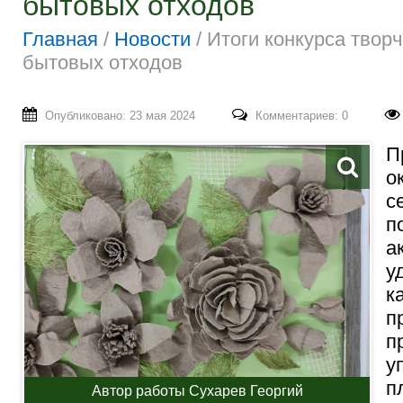
бытовых отходов
Главная
/
Новости
/
Итоги конкурса творч
бытовых отходов
Опубликовано: 23 мая 2024
Комментариев: 0
П
о
с
п
а
у
к
п
п
у
п
Автор работы Сухарев Георгий