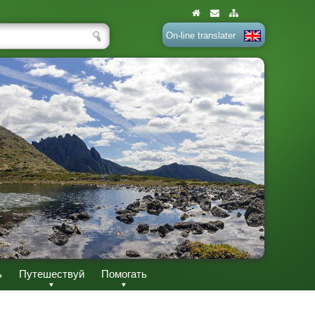
On-line translater
ь
Путешествуй
Помогать