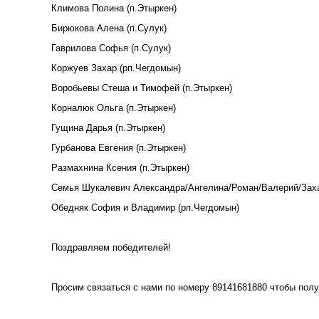
Климова Полина (п.Этыркен)
Бирюкова Алена (п.Сулук)
Гаврилова Софья (п.Сулук)
Коржуев Захар (рп.Чегдомын)
Воробьевы Стеша и Тимофей (п.Этыркен)
Корналюк Ольга (п.Этыркен)
Гущина Дарья (п.Этыркен)
Гурбанова Евгения (п.Этыркен)
Размахнина Ксения (п.Этыркен)
Семья Шукалевич Александра/Ангелина/Роман/Валерий/Заха
Обедняк София и Владимир (рп.Чегдомын)
Поздравляем победителей!
Просим связаться с нами по номеру 89141681880 чтобы полу