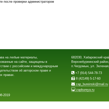
те после проверки администратором
ава на любые материалы,
682030, Хабаровский кра
кованные на сайте, защищены в
Верхнебуреинский район
тствии с российским и международным
п.Чегдомын, ул. Зеленая
дательством об авторском праве и
+7 (914) 544-78-73
х правах.
8 (42149) 5-17-60
zap_bureinski@mail.ru
zapbureya.ru
8-2019