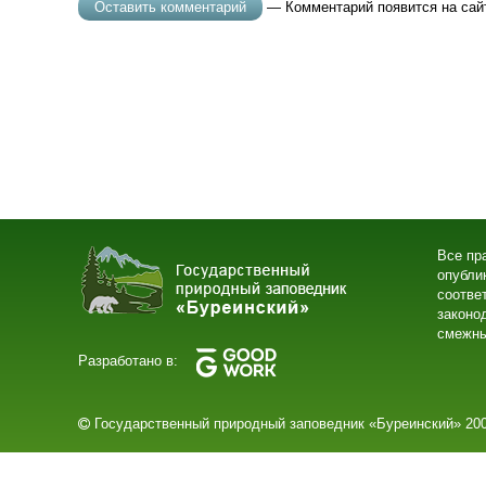
— Комментарий появится на сай
Все пр
опубли
соотве
законо
смежны
Разработано в:
Государственный природный заповедник «Буреинский» 200