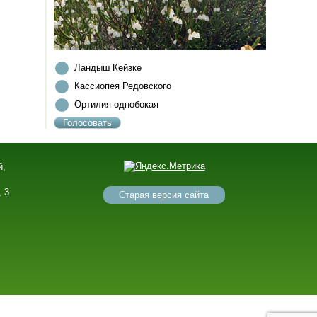
Ландыш Кейзке
Кассиопея Редовского
Ортилия однобокая
й,
,
, 3
Старая версия сайта