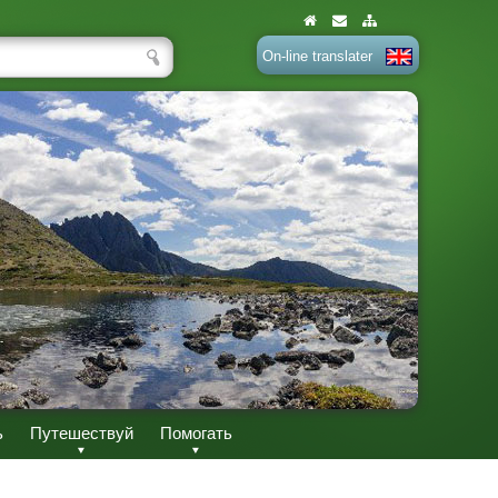
On-line translater
ь
Путешествуй
Помогать