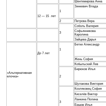
Шентемирова Анна
Зинкевич Влада
1
12 — 15 лет
2
Петрова Вера
Соболь Валерия
Софьянникова
3
Каролина
Зайцева Дарья
Бетке Александр
1
До 7 лет
Жень София
Кобыльский Лев
Бирюков Илья
«Альтернативная
елочка»
2
Шулакова Виктория
Козляковец София
Киселёв Виктор
Ланкина Полина
3
Ершов Илья