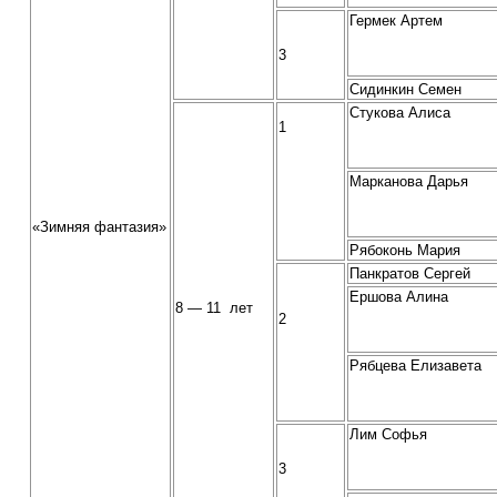
Гермек Артем
3
Сидинкин Семен
Стукова Алиса
1
Марканова Дарья
«Зимняя фантазия»
Рябоконь Мария
Панкратов Сергей
Ершова Алина
8 — 11 лет
2
Рябцева Елизавета
Лим Софья
3