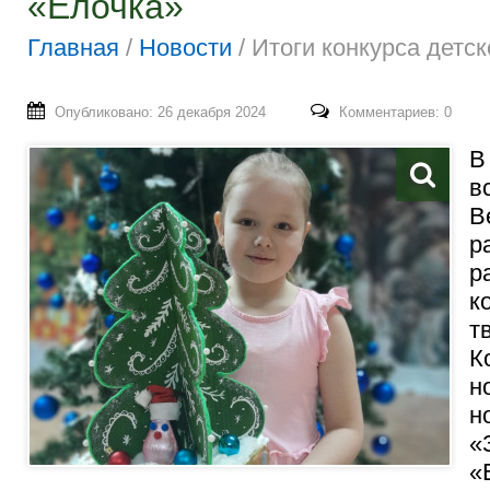
«Елочка»
Главная
/
Новости
/
Итоги конкурса детс
Опубликовано: 26 декабря 2024
Комментариев: 0
В
в
В
р
р
к
т
К
н
н
«
«