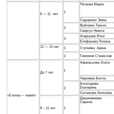
Петрова Мария
1
8 — 11 лет
Сидоренко Эмма
Войтович Таисич
2
Свиргун Никита
Агарышев Илья
3
Епифанова Полина
12 — 15 лет
1
Ступнёва Арина
2
Гомзяков Станислав
Афанасьева Злата
1
До 7 лет
Черняева Белла
Богатырева
Екатерина
2
Ситникова Ангелина
«Елочка — живи!»
Дашинимаева
Сарюна
1
8 – 11 лет