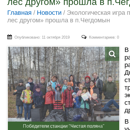
лес другом» прошла в п.Че
Главная
/
Новости
/
Экологическая игра 
лес другом» прошла в п.Чегдомын
Опубликовано: 11 октября 2019
Комментариев: 0
В
р
р
Д
с
т
э
с
д
В
Сбор твердых бытовых отходов
у