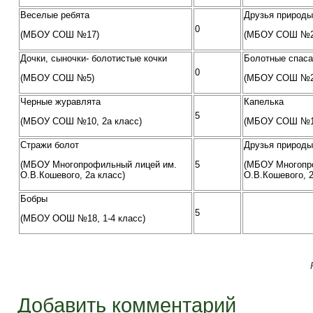
Веселые ребята
Друзья природы
0
(МБОУ СОШ №17)
(МБОУ СОШ №22
Дочки, сыночки- болотистые кочки
Болотные спаса
0
(МБОУ СОШ №5)
(МБОУ СОШ №22
Черные журавлята
Капелька
5
(МБОУ СОШ №10, 2а класс)
(МБОУ СОШ №10
Стражи болот
Друзья природы
(МБОУ Многопрофильный лицей им.
5
(МБОУ Многопр
О.В.Кошевого, 2а класс)
О.В.Кошевого, 2
Бобры
5
(МБОУ ООШ №18, 1-4 класс)
Добавить комментарий