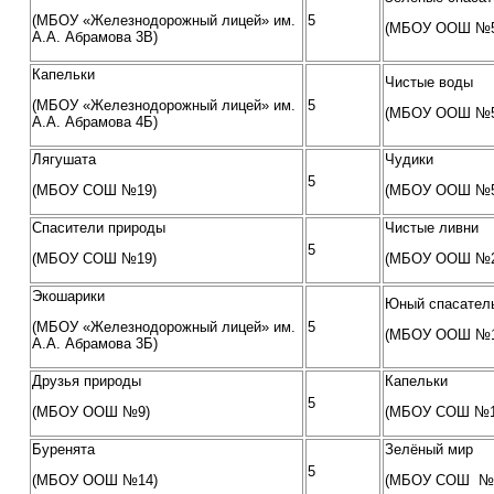
(МБОУ «Железнодорожный лицей» им.
5
(МБОУ ООШ №5,
А.А. Абрамова 3В)
Капельки
Чистые воды
(МБОУ «Железнодорожный лицей» им.
5
(МБОУ ООШ №5,
А.А. Абрамова 4Б)
Лягушата
Чудики
5
(МБОУ СОШ №19)
(МБОУ ООШ №5,
Спасители природы
Чистые ливни
5
(МБОУ СОШ №19)
(МБОУ ООШ №21
Экошарики
Юный спасател
(МБОУ «Железнодорожный лицей» им.
5
(МБОУ ООШ №16,
А.А. Абрамова 3Б)
Друзья природы
Капельки
5
(МБОУ ООШ №9)
(МБОУ СОШ №17
Буренята
Зелёный мир
5
(МБОУ ООШ №14)
(МБОУ СОШ №2,