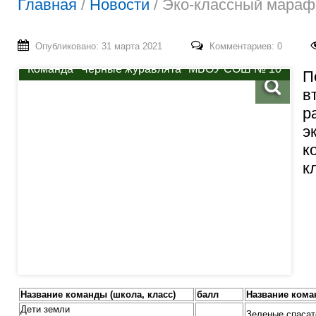
Главная
/
Новости
/
Эко-классный мараф
Опубликовано: 31 марта 2021
Комментариев: 0
Команда "Черные журавлята" МБОУ СОШ № 10
П
в
р
э
к
к
Название команды (школа, класс)
балл
Название кома
Дети земли
Зеленые спасат