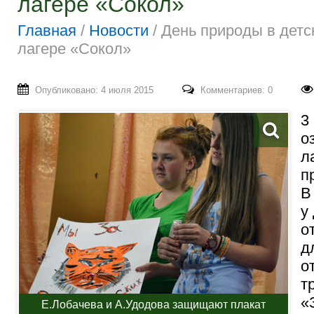
лагере «Сокол»
Главная
/
Новости
/
День природы в детс
лагере «Сокол»
Опубликовано: 4 июля 2015
Комментариев: 0
3
о
л
п
В
у
о
д
о
т
«
Е.Лобачева и А.Удодова защищают плакат