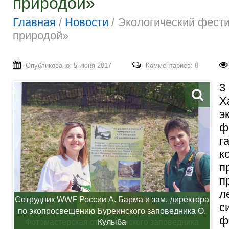
природой»
Главная
/
Новости
/
Экологический фести
природой»
Опубликовано: 5 июня 2017
Комментариев: 0
3
Х
э
ф
г
к
п
п
л
с
ф
Фотомастерская от Буреинского заповедника