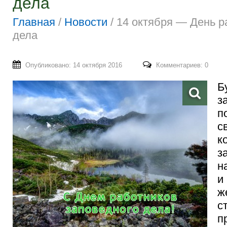
дела
Главная
/
Новости
/
14 октября — День р
дела
Опубликовано: 14 октября 2016
Комментариев: 0
Б
з
п
с
к
з
н
и
ж
с
п