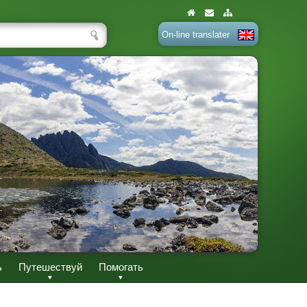
On-line translater
ь
Путешествуй
Помогать