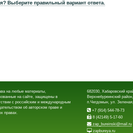
ая? Выберите правильный вариант ответа.
ава на любые материалы,
682030, Хабаровский кра
кованные на сайте, защищены в
Верхнебуреинский район
тствии с российским и международным
п.Чегдомын, ул. Зеленая
дательством об авторском праве и
+7 (914) 544-78-73
х правах.
8 (42149) 5-17-60
zap_bureinski@mail.ru
zapbureya.ru