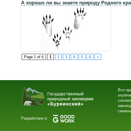
А хорошо ли вы знаете природу Родного кр
Page 1 of 6
1
2
3
4
5
6
»
Все пр
опубли
соотве
законо
смежны
Разработано в: