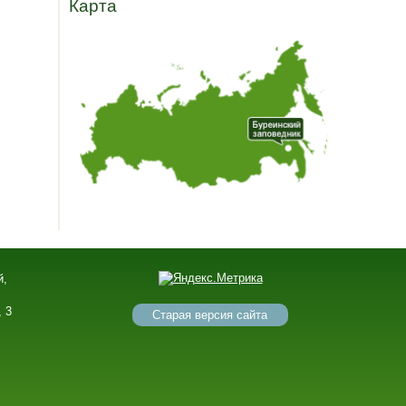
Карта
й,
,
, 3
Старая версия сайта